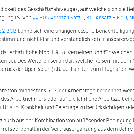
digkeit des Geschäftsfahrzeuges, auf welche sich die Be
ngung i.S. von
§§ 305 Absatz 1 Satz 1
,
310 Absatz 3 Nr. 1, N
tz 2 BGB
könne sich eine unangemessene Benachteiligung 
stimmung nicht klar und verständlich sei (Transparenzge
ne dauerhaft hohe Mobilität zu verneinen und für welche
en sei. Des Weiteren sei unklar, welche Reisen mit dem 
berücksichtigen seien (z.B. bei Fahrten zum Flughafen, w
uote von mindestens 50% der Arbeitstage berechnet werden
it des Arbeitnehmers oder auf die jährliche Arbeitszeit ei
rlaub, Krankheit und Feiertage zu berücksichtigen sei
enz auch aus der Kombination von auflösender Bedingung
rufsvorbehalt in der Vertragsergänzung aus dem Jahre 