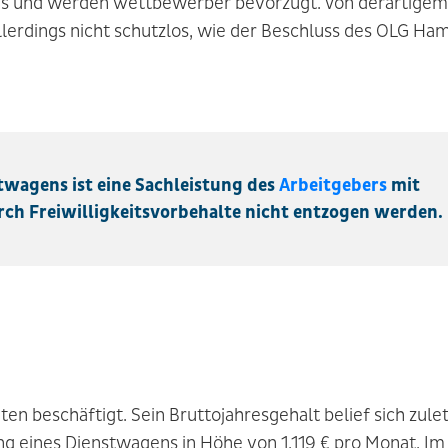
 und werden Wettbewerber bevorzugt. Von derartigem 
llerdings nicht schutzlos, wie der Beschluss des OLG H
twagens ist eine Sachleistung des
Arbeitgebers
mit
rch Freiwilligkeitsvorbehalte nicht entzogen werden.
en beschäftigt. Sein Bruttojahresgehalt belief sich zulet
ung eines Dienstwagens in Höhe von 1.119 € pro Monat. I