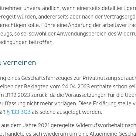
eitnehmer unverständlich, wenn einerseits detailliert ge
regelt würden, andererseits aber nach der Vertragserg
rechtigen solle. Führe eine Änderung der arbeitsvertra
eugs, so sei sowohl der Anwendungsbereich des Widerru
edingungen betroffen.
u verneinen
ng eines Geschäftsfahrzeuges zur Privatnutzung sei auc
eiben der Beklagten vom 24.04.2023 enthalte schon kei
m 31.12.2023 zurück, da die Voraussetzungen für die Übe
uffassung nicht mehr vorlägen. Diese Erklärung stelle 
mäß
§ 133 BGB
als solche ausgelegt werden.
g aus dem Jahre 2021 geregelte Widerrufsvorbehalt nac
el handele es sich wiederum um eine Allgemeine Geschä