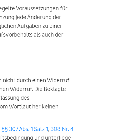
regelte Voraussetzungen für
änzung jede Änderung der
glichen Aufgaben zu einer
fsvorbehalts als auch der
h nicht durch einen Widerruf
nen Widerruf. Die Beklagte
rlassung des
vom Wortlaut her keinen
h
§§ 307 Abs. 1 Satz 1
,
308 Nr. 4
ftsbedingung und unterliege