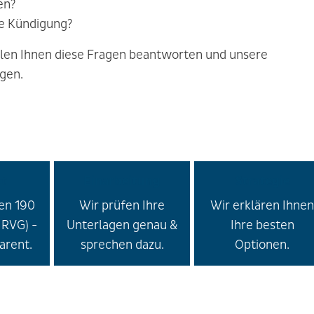
en?
ine Kündigung?
len Ihnen diese Fragen beantworten und unsere
gen.
t
Einarbeitung
Strategie
en 190
Wir prüfen Ihre
Wir erklären Ihnen
 RVG) -
Unterlagen genau &
Ihre besten
parent.
sprechen dazu.
Optionen.