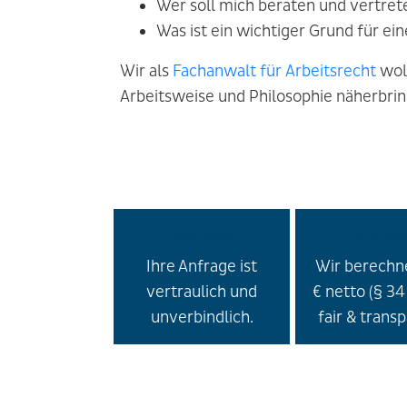
Wer soll mich beraten und vertret
Was ist ein wichtiger Grund für e
Wir als
Fachanwalt für Arbeitsrecht
wol
Arbeitsweise und Philosophie näherbrin
Kontakt
Angebo
Ihre Anfrage ist
Wir berechn
vertraulich und
€ netto (§ 34
unverbindlich.
fair & trans