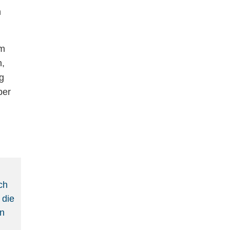
n
em
n,
g
ber
ch
 die
rn