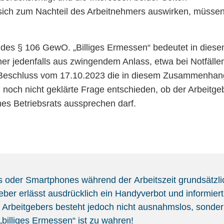
sich zum Nachteil des Arbeitnehmers auswirken, müsse
. des § 106 GewO. „Billiges Ermessen“ bedeutet in dies
r jedenfalls aus zwingendem Anlass, etwa bei Notfälle
 Beschluss vom 17.10.2023 die in diesem Zusammenhan
ch noch nicht geklärte Frage entschieden, ob der Arbeitge
es Betriebsrats aussprechen darf.
s oder Smartphones während der Arbeitszeit grundsätzli
geber erlässt ausdrücklich ein Handyverbot und informiert
 Arbeitgebers besteht jedoch nicht ausnahmslos, sonde
billiges Ermessen“ ist zu wahren!