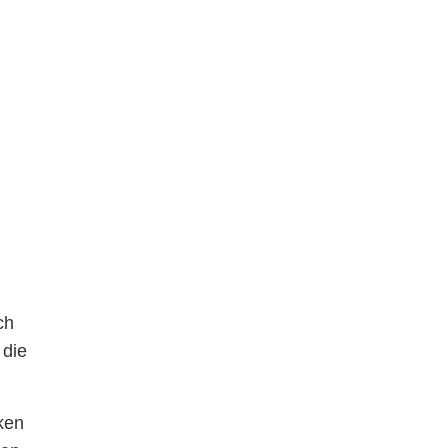
ch
 die
ken