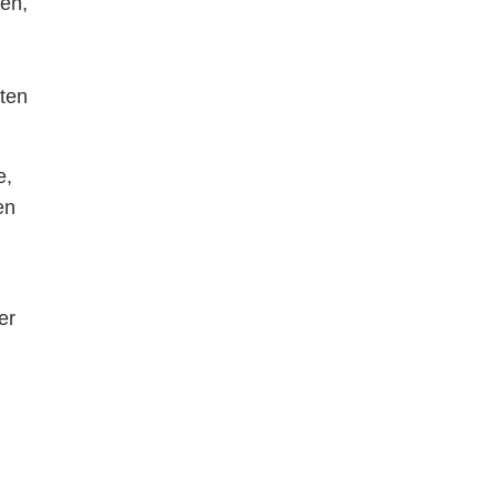
len,
lten
e,
en
er