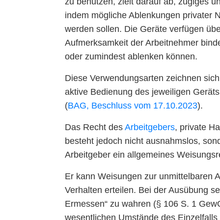
zu benutzen, zielt darauf ab, zügiges u
indem mögliche Ablenkungen privater 
werden sollen. Die Geräte verfügen über
Aufmerksamkeit der Arbeitnehmer binden
oder zumindest ablenken können.
Diese Verwendungsarten zeichnen sich 
aktive Bedienung des jeweiligen Geräts 
(
BAG, Beschluss vom 17.10.2023
).
Das Recht des
Arbeitgebers
, private H
besteht jedoch nicht ausnahmslos, son
Arbeitgeber ein allgemeines Weisungsr
Er kann Weisungen zur unmittelbaren A
Verhalten erteilen. Bei der Ausübung se
Ermessen“ zu wahren (§ 106 S. 1 GewO)
wesentlichen Umstände des Einzelfalls 