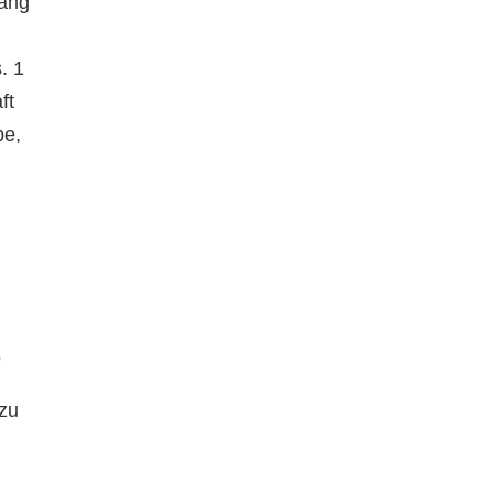
gang
. 1
ft
be,
?
 zu