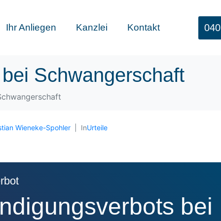
040
Ihr Anliegen
Kanzlei
Kontakt
 bei Schwangerschaft
Schwangerschaft
stian Wieneke-Spohler
In
Urteile
rbot
ndigungsverbots bei