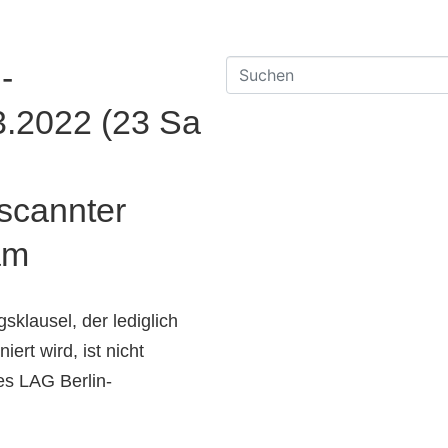
-
3.2022 (23 Sa
escannter
am
gsklausel, der lediglich
iert wird, ist nicht
des LAG Berlin-