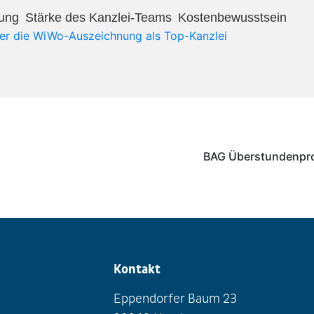
ung​
Stärke des Kanzlei-Teams​
Kostenbewusstsein​
ber die WiWo-Auszeichnung als Top-Kanzlei
BAG Überstundenpr
Kontakt
Eppendorfer Baum 23