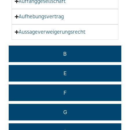
Auffanggesellschaft
Aufhebungsvertrag
Aussageverweigerungsrecht
B
E
F
G