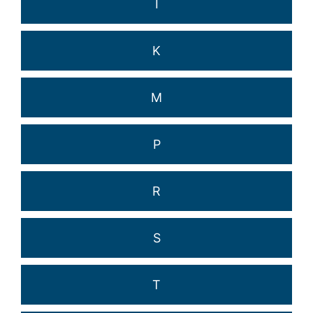
I
K
M
P
R
S
T