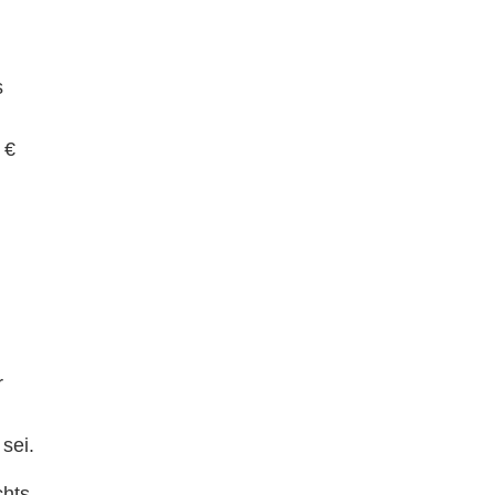
s
 €
r
sei.
chts