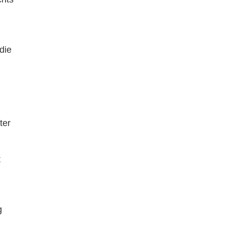
die
ter
t
g