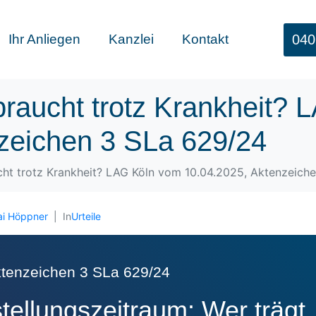
040
Ihr Anliegen
Kanzlei
Kontakt
braucht trotz Krankheit?
zeichen 3 SLa 629/24
cht trotz Krankheit? LAG Köln vom 10.04.2025, Aktenzeich
ai Höppner
In
Urteile
tenzeichen 3 SLa 629/24
stellungszeitraum: Wer trägt