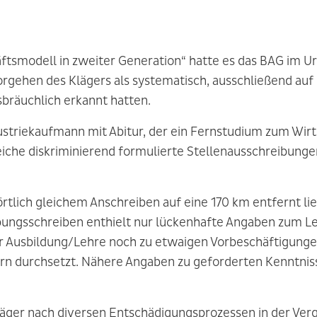
ftsmodell in zweiter Generation“ hatte es das BAG im Ur
rgehen des Klägers als systematisch, ausschließend auf 
bräuchlich erkannt hatten.
dustriekaufmann mit Abitur, der ein Fernstudium zum Wirt
reiche diskriminierend formulierte Stellenausschreibung
rtlich gleichem Anschreiben auf eine 170 km entfernt lie
ungsschreiben enthielt nur lückenhafte Angaben zum Leb
ur Ausbildung/Lehre noch zu etwaigen Vorbeschäftigun
n durchsetzt. Nähere Angaben zu geforderten Kenntniss
läger nach diversen Entschädigungsprozessen in der Verg