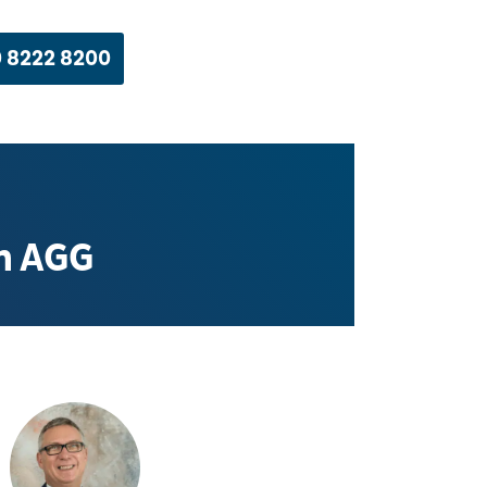
 8222 8200
h AGG