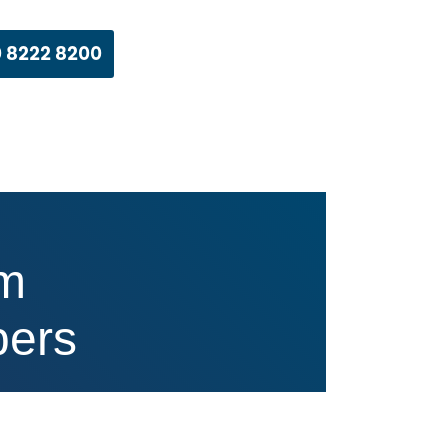
 8222 8200
im
bers