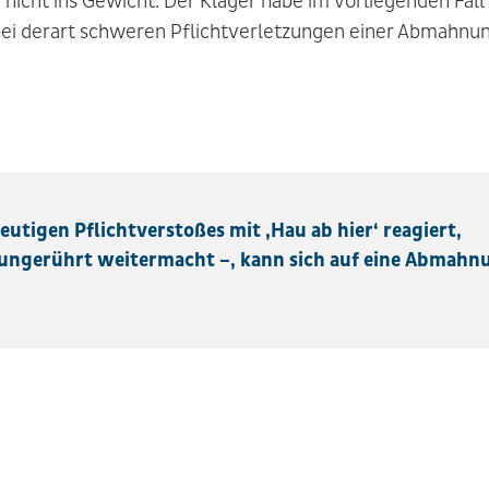
icht ins Gewicht. Der Kläger habe im vorliegenden Fall
ei derart schweren Pflichtverletzungen einer Abmahnu
utigen Pflichtverstoßes mit ‚Hau ab hier‘ reagiert,
 ungerührt weitermacht –, kann sich auf eine Abmahn