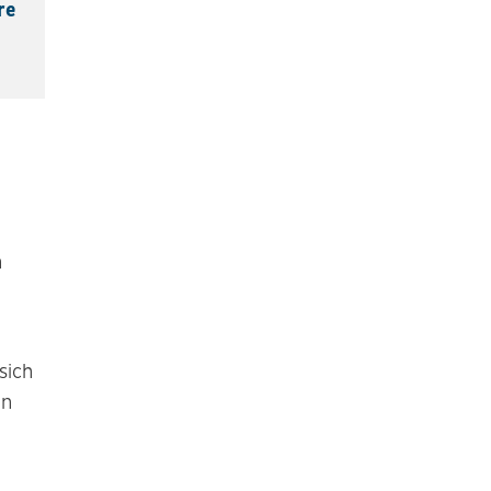
re
n
sich
en