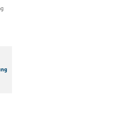
ng
ung