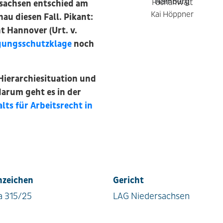
Fachanwalt
rsachsen entschied am
Kai Höppner
nau diesen Fall. Pikant:
t Hannover (Urt. v.
gungsschutzklage
noch
Hierarchiesituation und
arum geht es in der
ts für Arbeitsrecht in
nzeichen
Gericht
a 315/25
LAG Niedersachsen