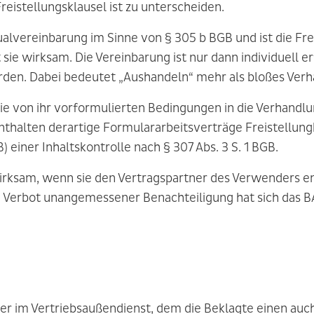
reistellungsklausel ist zu unterscheiden.
ualvereinbarung im Sinne von § 305 b BGB und ist die Fre
sie wirksam. Die Vereinbarung ist nur dann individuell e
den. Dabei bedeutet „Aushandeln“ mehr als bloßes Verh
 die von ihr vorformulierten Bedingungen in die Verhandl
nthalten derartige Formulararbeitsverträge Freistellungk
iner Inhaltskontrolle nach § 307 Abs. 3 S. 1 BGB.
rksam, wenn sie den Vertragspartner des Verwenders e
Verbot unangemessener Benachteiligung hat sich das B
ter im Vertriebsaußendienst, dem die Beklagte einen auc