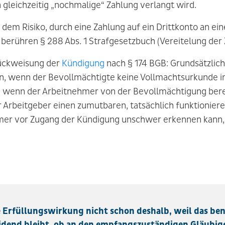
 gleichzeitig „nochmalige“ Zahlung verlangt wird.
dem Risiko, durch eine Zahlung auf ein Drittkonto an ei
 berühren § 288 Abs. 1 Strafgesetzbuch (Vereitelung der
rückweisung der
Kündigung
nach § 174 BGB: Grundsätzlich 
 wenn der Bevollmächtigte keine Vollmachtsurkunde im 
, wenn der Arbeitnehmer von der Bevollmächtigung berei
der Arbeitgeber einen zumutbaren, tatsächlich funktioni
hmer vor Zugang der Kündigung unschwer erkennen kann,
e Erfüllungswirkung nicht schon deshalb, weil das be
idend bleibt, ob an den empfangszuständigen Gläubige