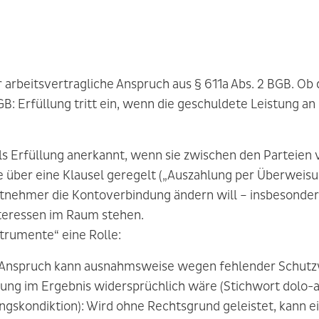
r arbeitsvertragliche Anspruch aus § 611a Abs. 2 BGB. Ob
1 BGB: Erfüllung tritt ein, wenn die geschuldete Leistung
s Erfüllung anerkannt, wenn sie zwischen den Parteien v
ise über eine Klausel geregelt („Auszahlung per Überwei
eitnehmer die Kontoverbindung ändern will – insbesond
teressen im Raum stehen.
trumente“ eine Rolle:
 Anspruch kann ausnahmsweise wegen fehlender Schutz
ung im Ergebnis widersprüchlich wäre (Stichwort dolo-a
tungskondiktion)
: Wird ohne Rechtsgrund geleistet, kann 