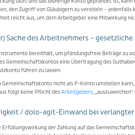
ckung läuft und das bisherige Konto gepfändet ist, kann 
n, den Zugriff von Gläubigern zu vereiteln – jedenfalls k
eit reicht aus, um dem Arbeitgeber eine Mitwirkung nic
mär) Sache des Arbeitnehmers – gesetzlic
z Instrumente bereithält, um pfändungsfreie Beträge zu s
ines Gemeinschaftskontos eine Übertragung des Guthaben
tzkonto führen zu lassen.
n Gemeinschaftskonto nicht als P-Konto umstellen kann, 
us folgt keine Pflicht des
Arbeitgebers
, „auszuweichen“ 
igkeit / dolo-agit-Einwand bei verlangte
ie Erfüllungswirkung der Zahlung auf das Gemeinschafts