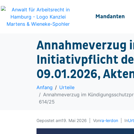
Mandanten
Annahmeverzug i
Initiativpflicht 
09.01.2026, Akte
Anfang
Urteile
Annahmeverzug im Kündigungsschutzproz
614/25
Gepostet am
19. Mai 2026
Von
ra-lerdon
In
Urt