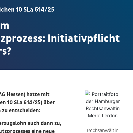
chen 10 SLa 614/25
im
prozess: Initiativpflicht
rs?
AG Hessen) hatte mit
en 10 SLa 614/25) über
n zu entscheiden:
rzugslohn auch dann zu,
Rechsanwältin
tzprozesses eine neue