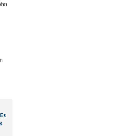
ohn
am
 Es
s