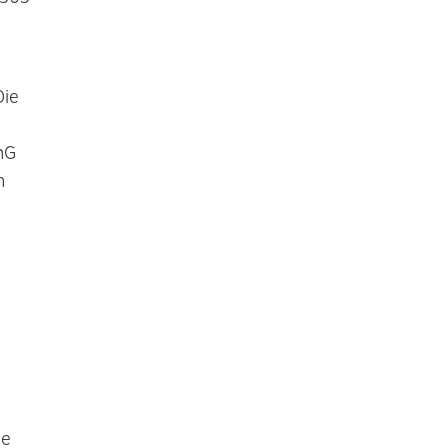
Die
hG
n
ie