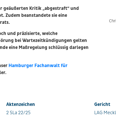
or geäußerten Kritik „abgestraft“ und
ot. Zudem beanstandete sie eine
Chr
rats.
ch und präzisierte, welche
hörung bei Wartezeitkündigungen gelten
de eine Maßregelung schlüssig darlegen
nser
Hamburger Fachanwalt für
er.
Aktenzeichen
Gericht
2 SLa 22/25
LAG Meck