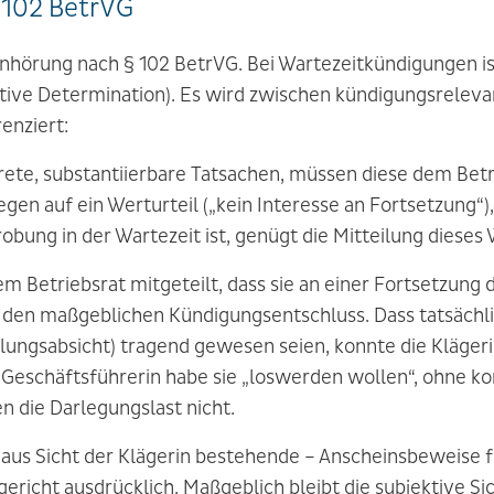
 102 BetrVG
hörung nach § 102 BetrVG. Bei Wartezeitkündigungen ist
ktive Determination). Es wird zwischen kündigungsrelev
enziert:
krete, substantiierbare Tatsachen, müssen diese dem Betr
gen auf ein Werturteil („kein Interesse an Fortsetzung“)
bung in der Wartezeit ist, genügt die Mitteilung dieses 
m Betriebsrat mitgeteilt, dass sie an einer Fortsetzung 
t den maßgeblichen Kündigungsentschluss. Dass tatsächli
ngsabsicht) tragend gewesen seien, konnte die Klägerin
Geschäftsführerin habe sie „loswerden wollen“, ohne ko
n die Darlegungslast nicht.
– aus Sicht der Klägerin bestehende – Anscheinsbeweise
gericht ausdrücklich. Maßgeblich bleibt die subjektive S