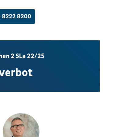
 8222 8200
en 2 SLa 22/25
verbot