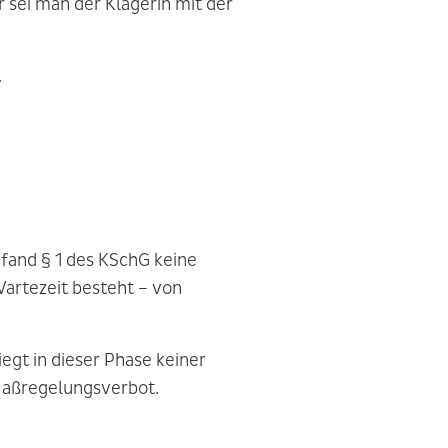
 sei man der Klägerin mit der
.
fand § 1 des KSchG keine
Wartezeit besteht – von
egt in dieser Phase keiner
Maßregelungsverbot.