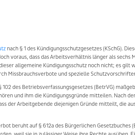
utz
nach § 1 des Kündigungsschutzgesetzes (KSchG). Dies
och voraus, dass das Arbeitsverhältnis länger als sechs 
 dieser allgemeine Kündigungsschutz noch nicht; es gilt
rch Missbrauchsverbote und spezielle Schutzvorschrifte
st § 102 des Betriebsverfassungsgesetzes (BetrVG) maßge
hören und ihm die Kündigungsgründe mitteilen. Nach de
ss der Arbeitgebende diejenigen Gründe mitteilt, die aus
bot beruht auf § 612a des Bürgerlichen Gesetzbuches (
den, weil sie in zulässiger Weise ihre Rechte ausüben. E