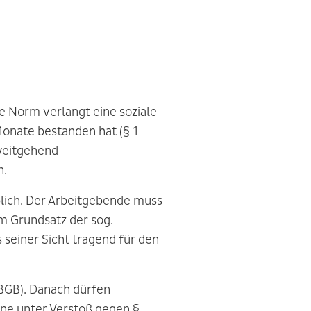
e Norm verlangt eine soziale
Monate bestanden hat (§ 1
 weitgehend
n.
blich. Der Arbeitgebende muss
m Grundsatz der sog.
 seiner Sicht tragend für den
BGB). Danach dürfen
ine unter Verstoß gegen §